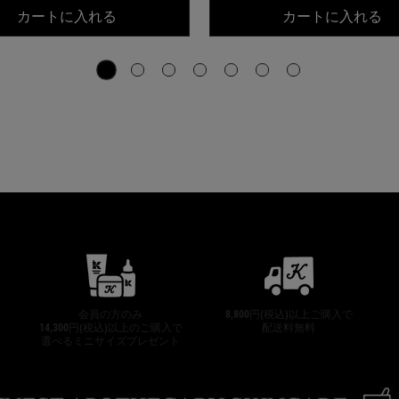
ーブライト エッセンス[医薬部外品]
キールズ DS RTN リニューイング セラム
キ
カートに入れる
カートに入れる
公式オンラインストア特典
会員の方のみ
8,800円(税込)以上ご購入で
14,300円(税込)以上のご購入で
配送料無料
選べるミニサイズプレゼント