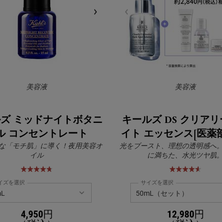
美容液
美容液
ズ ミッドナイトボタニ
キールズ DS クリア
ル コンセントレート
イト エッセンス[医薬
な「モチ肌」に導く！夜用美容オ
光をブースト、理想の透明感へ
イル
に満ちた、水光ツヤ肌
イズを選択
サイズを選択
4,950円
12,980円