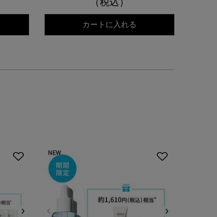
（税込）
ントレート
ールズ DS クリアリーブライト エッセンス[医薬部外品]
キールズ 透明美白美容
カートに入れる
NEW