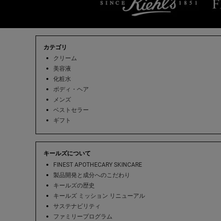
フッターナビゲーション
カテゴリ
クリーム
美容液
化粧水
ボディ・ヘア
メンズ
ベストセラー
ギフト
キールズについて
FINEST APOTHECARY SKINCARE
製品開発と成分へのこだわり
キールズの歴史
キールズ ミッション リニューアル
サステナビリティ
ファミリープログラム