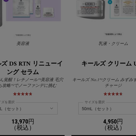
美容液
乳液・クリーム
ズ DS RTN リニューイ
キールズ クリーム U
ング セラム
ん覚醒！レチノール*¹美容液 毛穴
キールズ No.1*¹クリーム みず
ち攻略*²でノーファンデに挑む
チャージ
イズを選択
サイズを選択
13,970円
4,950円
（税込）
（税込）