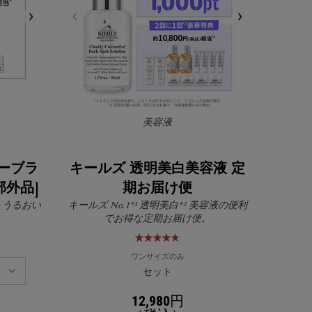
美容液
リーブラ
キールズ 透明美白美容液 定
部外品]
期お届け便
。うるおい
キールズ No.1*¹ 透明美白*² 美容液の便利
。
でお得な定期お届け便。
ワンサイズのみ
セット
12,980円