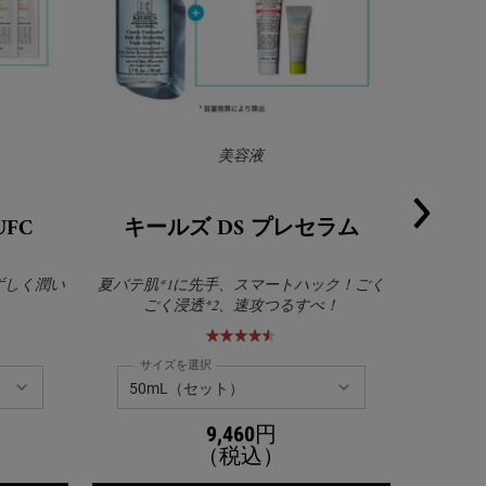
美容液
FC
キールズ DS プレセラム
キール
みずしく潤い
夏バテ肌*1に先手、スマートハック！ごく
ゆらぎや不
ごく浸透*2、速攻つるすべ！
サイズを選択
サイ
9,460円
（税込）