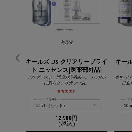
美容液
キールズ DS クリアリーブライ
キール
ト エッセンス[医薬部外品]
光をブースト、理想の透明感へ。うるおい
美すっぴ
に満ちた、水光ツヤ肌。
目立
サイズを選択
サ
12,980円
（税込）