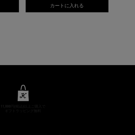
ールズ クリーム UFC
キールズ DS プレセラ
カートに入れる
11,000円(税込)以上ご購入で
ギフトラッピング無料