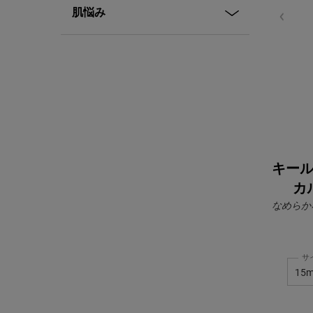
肌悩み
キール
カ
なめらか
サ