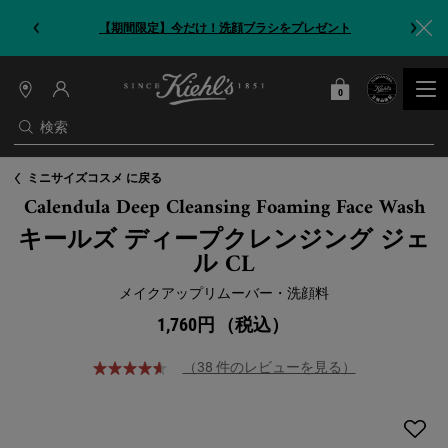
【期間限定】今だけ！洗顔ブラシをプレゼント
0
カート
0 カート内の製品
店
舗
検索
情
報
メインコンテンツ
ミニサイズコスメ に戻る
Calendula Deep Cleansing Foaming Face Wash
キールズ ディープクレンジング ジェ
ル CL
メイクアップリムーバー・洗顔料
1,760円
（税込）
（38 件のレビューを見る）