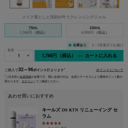
メイク落としと洗顔が叶うクレンジングジェル
サイズを選択してください
75mL
230mL
選択済み
, 1/2
選択済み
, 2/2
1,760円
（税込）
4,950円
（税込）
在庫あり
2～5営業日でお届け
数量
1,760円
（税込）
―
カートに入れる
キー
−
+
32～96
*
ご購入で
ポイント
貯まります
ポイントについて
*
ご注文前に
会員登録
が必要です。既に会員の方は、会員ステータスにより獲得ポイント数が
変わります。
ログイン
してご確認ください。
あわせ買いにおすすめ
キールズ DS RTN リニューイング セ
ラム