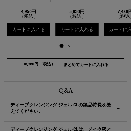
4,950円
5,830円
7,480
（税込）
（税込）
（税込
キールズ ディープクレンジング ジェル C
キールズ ハーバル
カートに入れる
カートに入れる
カートに
18,260円
（税込）
NULL
―
まとめてカートに入れる
pdp-section-faqs-iris-test
Q&A
ディープクレンジング ジェル CLの製品特長を教
えてください。
ディープクレンジング ジェル CLは、メイク落と