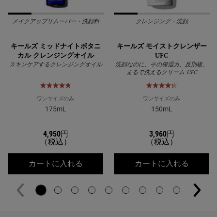
メイクアップリムーバー・洗顔料
クレンジング・洗顔
キールズ ミッドナイトボタニ
キールズ モイストクレンザー
カル クレンジングオイル
UFC
スキンケアするクレンジングオイル
洗顔なのに、その保湿力、反則級。
まるで洗えるクリーム UFC
ワンサイズのみ
ワンサイズのみ
175mL
150mL
4,950円
3,960円
（税込）
（税込）
キールズ ミッドナイトボタニカル ク
キールズ
カートに入れる
カートに入れる
PDP Slot 2 Section