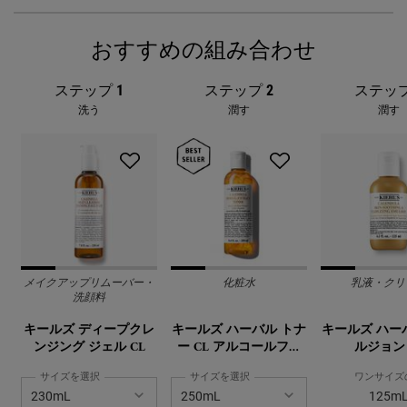
おすすめの組み合わせ
PDP Comparison Table
PDP Complete Your Routine
ステップ 1
ステップ 2
ステップ
洗う
潤す
潤す
メイクアップリムーバー・
化粧水
乳液・クリ
洗顔料
キールズ ディープクレ
キールズ ハーバル トナ
キールズ ハー
ンジング ジェル CL
ー CL アルコールフリ
ルジョン 
ー
サイズを選択
サイズを選択
ワンサイズ
125m