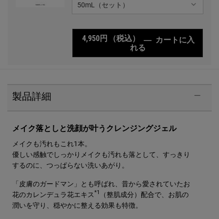
4,950円
（税込）
―
カートに入
れる
キールズ クリーム U
PDP Sections Accordion
製品詳細
メイク落としと洗顔が叶うクレンジングジェル
メイクも汚れもこれ1本。
優しい感触でしっかりメイクも汚れも落として、すっきり
するのに、つっぱらない洗いあがり。
「皮膚のガードマン」とも呼ばれ、昔から愛されていたお
*1
花のカレンデュラ花エキス
（整肌成分）配合で、お肌の
潤いを守り、穏やかに整える効果も特徴。