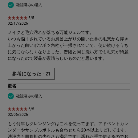
確認済みの購入
5星中5。
5/5
02/17/2026
メイクと毛穴汚れが落ちる万能ジェルです。
いつも悩まされているお風呂上がりの開いた鼻の毛穴から浮き
上がった白いポツポツ角栓が一掃されていて、使い続けるうち
に気にならなくなりました。普段と同じ洗い方でも毛穴が綺麗
になったので製品が素晴らしいものだと思います。
参考になった -
21
匿名
確認済みの購入
5星中5。
5/5
02/06/2026
もう何年もクレンジングはこれを使ってます。アドベントカレ
ンダーやサンプルボトルも合わせたら20本以上リピしてます。
洗浄力も肌負担の少なさも満足ですし濡れた手で使えるのでお