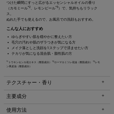
つけた瞬間にすっと広がるエッセンシャルオイルの香り
*2
*3
（カモミール
、レモンピール
）で、気持ちもリラック
ス。
ぬれた手でも使えるので、お風呂での洗顔もおすすめ。
こんな人におすすめ
ゆらぎやすい肌を穏やかに整えたい方
毛穴の汚れや肌のザラつきが気になる方
メイク落としと洗顔を1ステップで済ませたい方
テカリが気になる混合肌・脂性肌の方
*1
*2
*3
トウキンセンカ花エキス（整肌成分）
ローマカミツレ花油（整肌成分）
レモ
ン果皮油（整肌成分）
テクスチャー・香り
主要成分
使用方法