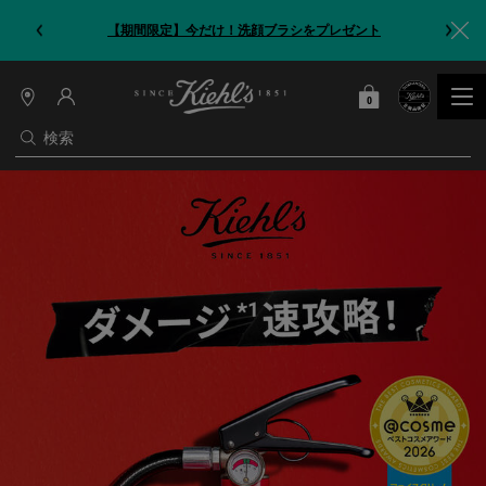
【期間限定】今だけ！洗顔ブラシをプレゼント
キール
0
カート
0 カート内の製品
店
舗
検索
情
報
メインコンテンツ