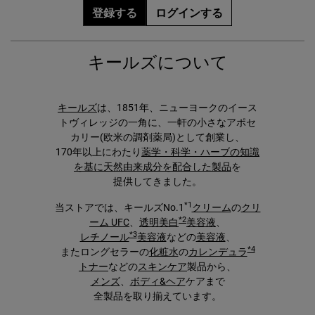
登録する
ログインする
キールズについて
キールズ
は、1851年、ニューヨークのイース
トヴィレッジの一角に、一軒の小さなアポセ
カリー(欧米の調剤薬局)として創業し、
170年以上にわたり
薬学・科学・ハーブの知識
を基に天然由来成分を配合した製品
を
提供してきました。
*1
当ストアでは、キールズNo.1
クリーム
の
クリ
*2
ーム UFC
、
透明美白
美容液
、
*3
レチノール
美容液
などの
美容液
、
*4
またロングセラーの
化粧水
の
カレンデュラ
トナー
などの
スキンケア
製品から、
メンズ
、
ボディ&ヘア
ケアまで
全製品を取り揃えています。