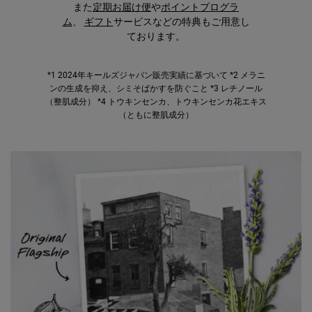
また
定期お届け便
や
ポイントプログラ
ム
、
ギフト
サービスなどの特典もご用意し
ております。
*1 2024年キールズジャパン販売実績に基づいて
*2 メラニ
ンの生成を抑え、シミそばかすを防ぐこと
*3 レチノール
（整肌成分）
*4 トウキンセンカ、トウキンセンカ花エキス
（ともに整肌成分）