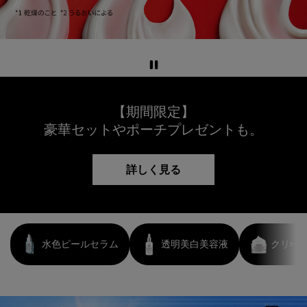
【期間限定】
豪華セットやポーチプレゼントも。
詳しく見る
水色ピールセラム
透明美白美容液
クリーム